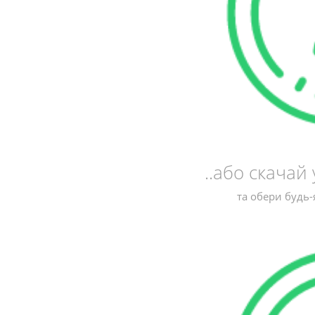
..або скача
та обери будь-я