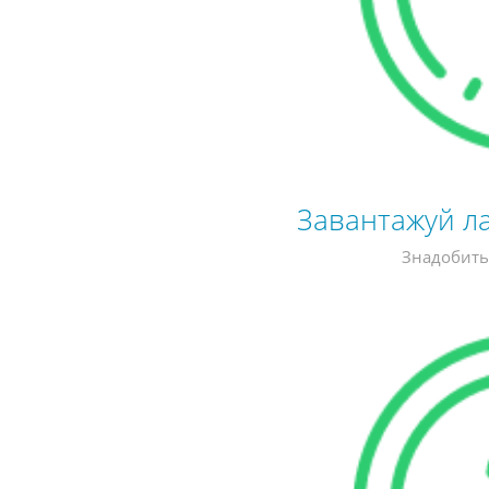
Завантажуй л
Знадобитьс