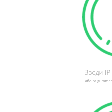
Введи ІР
або br.gummerc