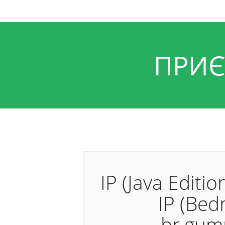
ПРИЄ
IP (Java Editi
IP (Bed
br.gum