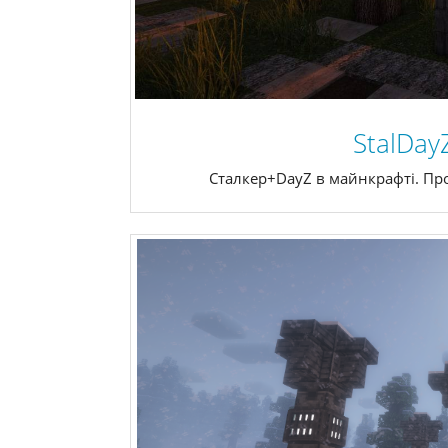
StalDay
Сталкер+DayZ в майнкрафті. Про