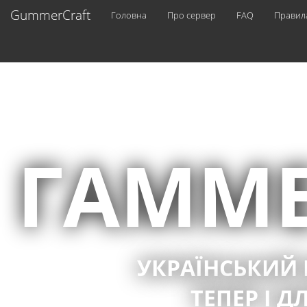
GummerCraft
Головна
Про сервер
FAQ
Правил
ГАММЕ
УКРАЇНСЬКИЙ
ТЕПЕР І 