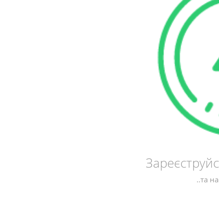
Зареєструйс
..та н