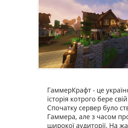
ГаммерКрафт - це украї
історія котрого бере сві
Спочатку сервер було ст
Гаммера, але з часом про
широкої аудиторії. На ж