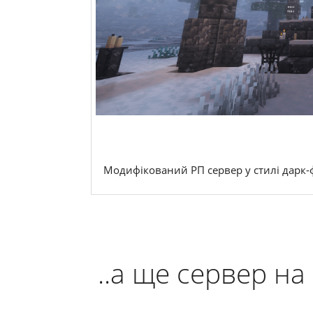
Модифікований РП сервер у стилі дарк-фе
..а ще сервер н